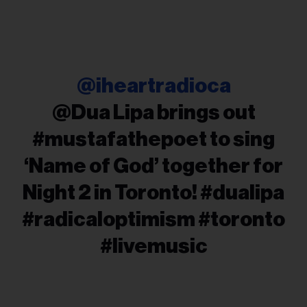
@iheartradioca
@Dua Lipa brings out
#mustafathepoet to sing
‘Name of God’ together for
Night 2 in Toronto! #dualipa
#radicaloptimism #toronto
#livemusic