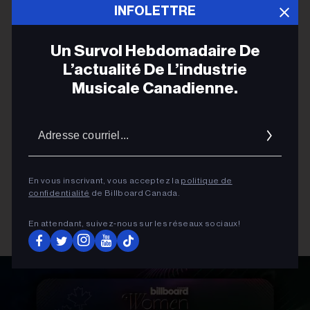
INFOLETTRE
ADVERTISEMENT
Un Survol Hebdomadaire De
L’actualité De L’industrie
Musicale Canadienne.
Adres
courrie
En vous inscrivant, vous acceptez la
politique de
confidentialité
de Billboard Canada.
En attendant, suivez‑nous sur les réseaux sociaux!