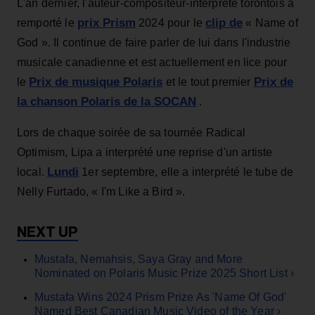
L'an dernier, l'auteur-compositeur-interprète torontois a
prix Prism
clip de
remporté le
2024 pour le
« Name of
God ». Il continue de faire parler de lui dans l'industrie
musicale canadienne et est actuellement en lice pour
Prix de musique Polaris
Prix de
le
et le tout premier
la chanson Polaris de la SOCAN
.
Lors de chaque soirée de sa tournée Radical
Optimism, Lipa a interprété une reprise d'un artiste
Lundi
local.
1er septembre, elle a interprété le tube de
Nelly Furtado, « I'm Like a Bird ».
Mustafa, Nemahsis, Saya Gray and More
Nominated on Polaris Music Prize 2025 Short List ›
Mustafa Wins 2024 Prism Prize As 'Name Of God'
Named Best Canadian Music Video of the Year ›