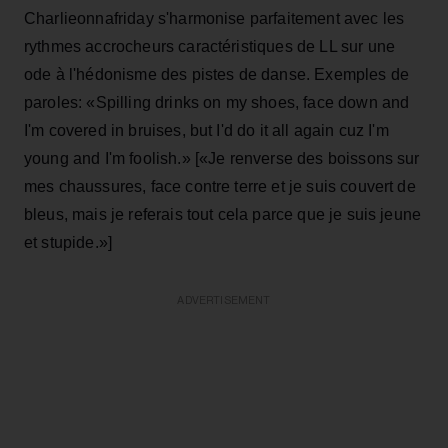
Charlieonnafriday s'harmonise parfaitement avec les
rythmes accrocheurs caractéristiques de LL sur une
ode à l'hédonisme des pistes de danse. Exemples de
paroles: «Spilling drinks on my shoes, face down and
I'm covered in bruises, but I'd do it all again cuz I'm
young and I'm foolish.» [«Je renverse des boissons sur
mes chaussures, face contre terre et je suis couvert de
bleus, mais je referais tout cela parce que
je suis jeune
et stupide.»]
ADVERTISEMENT