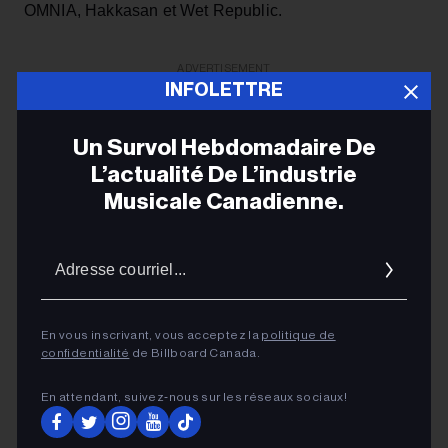
OMNIA, Hakkasan et Wet Republic.
ADVERTISEMENT
INFOLETTRE
Un Survol Hebdomadaire De
L’actualité De L’industrie
Musicale Canadienne.
Adres
courrie
En vous inscrivant, vous acceptez la
politique de
confidentialité
de Billboard Canada.
En attendant, suivez‑nous sur les réseaux sociaux!