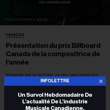
FRANÇAIS
Présentation du prix Billboard
Canada de la compositrice de
l’année
Présenté par la SOCAN, ce prix sera remis lors
INFOLETTRE
des Billboard Canada Women in Music 2026 afin
de célébrer les femmes de talent qui façonnent la
Un Survol Hebdomadaire De
musique canadienne par l’écriture et la
L’actualité De L’industrie
Musicale Canadienne.
composition.