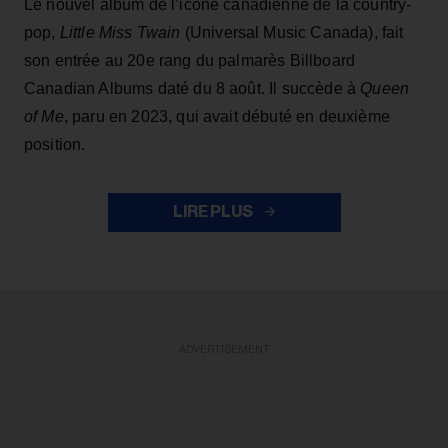
Le nouvel album de l’icône canadienne de la country-
pop,
Little Miss Twain
(Universal Music Canada), fait
son entrée au 20e rang du palmarès Billboard
Canadian Albums daté du 8 août. Il succède à
Queen
of Me
, paru en 2023, qui avait débuté en deuxième
position.
LIRE PLUS
ADVERTISEMENT