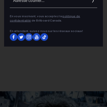
courrie
ADVERTISEMENT
En vous inscrivant, vous acceptez la
politique de
confidentialité
de Billboard Canada.
En attendant, suivez‑nous sur les réseaux sociaux!