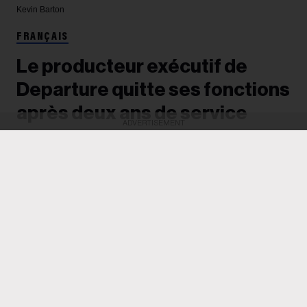
Kevin Barton
FRANÇAIS
Le producteur exécutif de
Departure quitte ses fonctions
après deux ans de service
ADVERTISEMENT
Après avoir dirigé deux éditions de la conférence,
anciennement connue sous le nom de Canadian
Music Week et désormais détenue par Loft
Entertainment et Oak View Group, Kevin Barton
affirme vouloir se consacrer à « un portefeuille de
projets plus vaste ».
Richard Trapunski
05 August