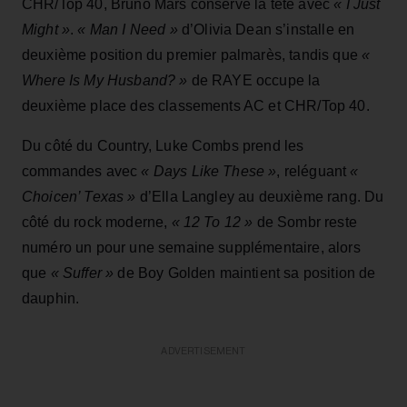
CHR/Top 40, Bruno Mars conserve la tête avec
« I Just
Might »
.
« Man I Need »
d’Olivia Dean s’installe en
deuxième position du premier palmarès, tandis que
«
Where Is My Husband? »
de RAYE occupe la
deuxième place des classements AC et CHR/Top 40.
Du côté du Country, Luke Combs prend les
commandes avec
« Days Like These »
, reléguant
«
Choicen’ Texas »
d’Ella Langley au deuxième rang. Du
côté du rock moderne,
« 12 To 12 »
de Sombr reste
numéro un pour une semaine supplémentaire, alors
que
« Suffer »
de Boy Golden maintient sa position de
dauphin.
ADVERTISEMENT