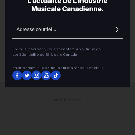
L’actualité De L’industrie
Musicale Canadienne.
ART D'ECCO
Adres
CHART BEAT
courrie
THE DARCYS
En vous inscrivant, vous acceptez la
politique de
THE DARCYS
confidentialité
de Billboard Canada.
En attendant, suivez‑nous sur les réseaux sociaux!
ADVERTISEMENT