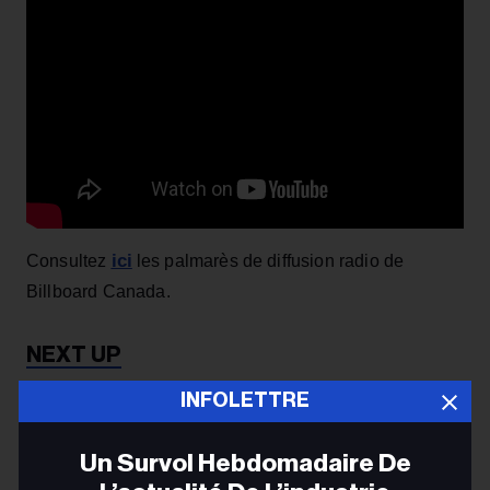
ici
Consultez
les palmarès de diffusion radio de
Billboard Canada.
The Darcys and The Beaches Hit the Top 10 on the
INFOLETTRE
Billboard Canada Modern Rock Airplay Chart ›
Un Survol Hebdomadaire De