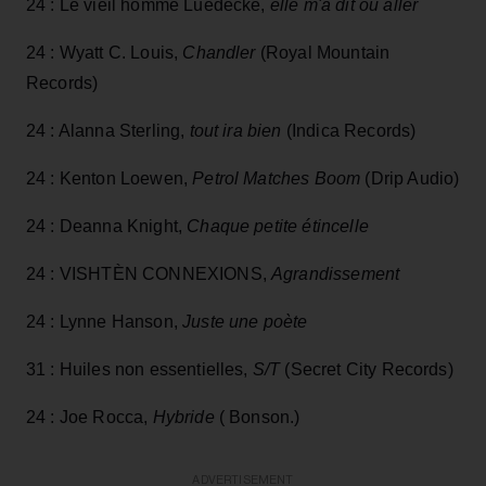
24 : Le vieil homme Luedecke,
elle m'a dit où aller
24 : Wyatt C. Louis,
Chandler
(Royal Mountain
Records)
24 : Alanna Sterling,
tout ira bien
(Indica Records)
24 : Kenton Loewen,
Petrol Matches Boom
(Drip Audio)
24 : Deanna Knight,
Chaque petite étincelle
24 : VISHTÈN CONNEXIONS,
Agrandissement
24 : Lynne Hanson,
Juste une poète
31 : Huiles non essentielles,
S/T
(Secret City Records)
24 : Joe Rocca,
Hybride
( Bonson.)
ADVERTISEMENT