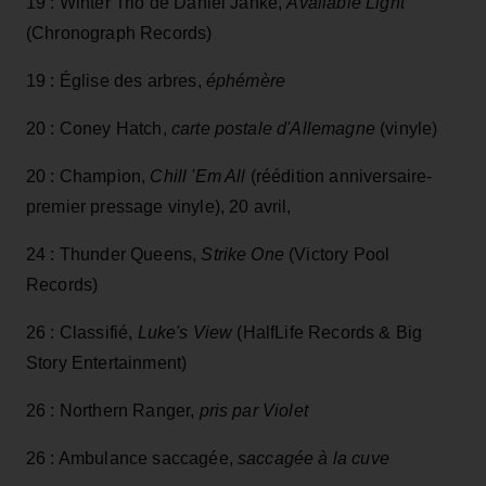
19 : Winter Trio de Daniel Janke,
Available Light
(Chronograph Records)
19 : Église des arbres,
éphémère
20 : Coney Hatch,
carte postale d'Allemagne
(vinyle)
20 : Champion,
Chill 'Em All
(réédition anniversaire-
premier pressage vinyle), 20 avril,
24 : Thunder Queens,
Strike One
(Victory Pool
Records)
26 : Classifié,
Luke's View
(HalfLife Records & Big
Story Entertainment)
26 : Northern Ranger,
pris par Violet
26 : Ambulance saccagée,
saccagée à la cuve