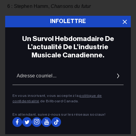
6 : Stephen Hamm,
Chansons du futur
7 : Grievous Angels,
dernier appel pour Cendrillon
INFOLETTRE
Un Survol Hebdomadaire De
ADVERTISEMENT
L’actualité De L’industrie
Musicale Canadienne.
Adres
courrie
En vous inscrivant, vous acceptez la
politique de
confidentialité
de Billboard Canada.
En attendant, suivez‑nous sur les réseaux sociaux!