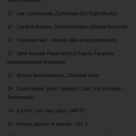
North Records)
17 : Les Luvmenauts,
Ephemera
(Do Right Music)
17 : Les Anti-Reines,
Désenchantées
(Stomp Records)
17 : Coleman Hell -
Joyride
(604 enregistrements)
17 : John Kameel Farah et Nick Fraser,
Farahser
(enregistrement élastique)
17 : Bisous fantomatiques,
Chambre noire
24 : David Myles,
Devil Talking (
Little Tiny Records /
Turtlemusik)
24 : A priori,
ceci mais plus (
NAFF)
24 : Kiesza,
danser et pleurer : Vol. 1