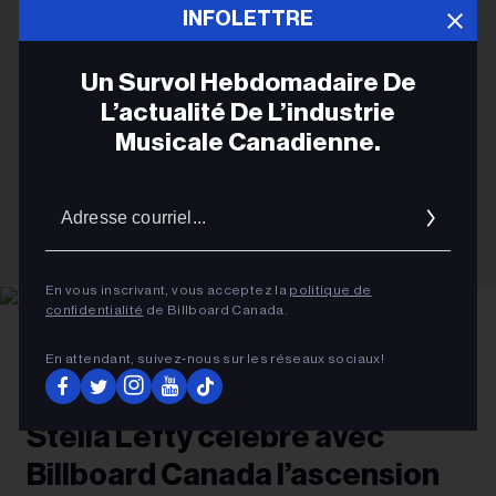
INFOLETTRE
Un Survol Hebdomadaire De
L’actualité De L’industrie
Musicale Canadienne.
Adres
courrie
En vous inscrivant, vous acceptez la
politique de
confidentialité
de Billboard Canada.
Gabriel Di Sante
Stella Lefty
En attendant, suivez‑nous sur les réseaux sociaux!
FRANÇAIS
Stella Lefty célèbre avec
Billboard Canada l’ascension