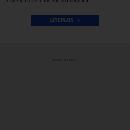
Osheaga a vécu une édition marquante.
LIRE PLUS
ADVERTISEMENT