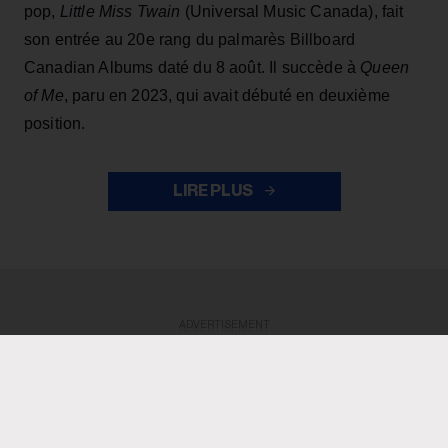
pop,
Little Miss Twain
(Universal Music Canada), fait
son entrée au 20e rang du palmarès Billboard
Canadian Albums daté du 8 août. Il succède à
Queen
of Me
, paru en 2023, qui avait débuté en deuxième
position.
LIRE PLUS
ADVERTISEMENT
ADVERTISEMENT