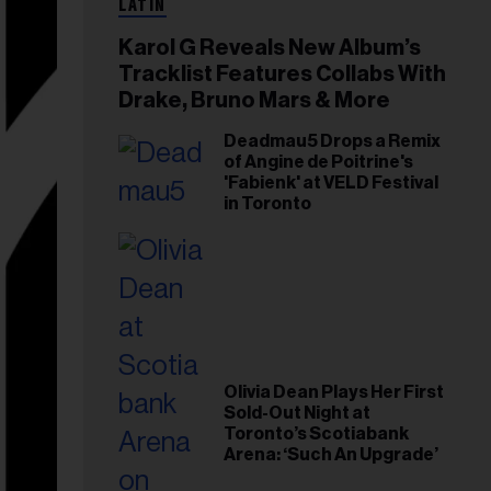
LATIN
Karol G Reveals New Album’s
Tracklist Features Collabs With
Drake, Bruno Mars & More
Deadmau5 Drops a Remix
of Angine de Poitrine's
'Fabienk' at VELD Festival
in Toronto
Olivia Dean Plays Her First
Sold-Out Night at
Toronto’s Scotiabank
Arena: ‘Such An Upgrade’