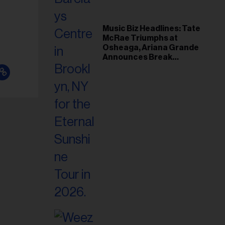
Music Biz Headlines: Tate
McRae Triumphs at
Osheaga, Ariana Grande
Announces Break
Following Montreal
Concert