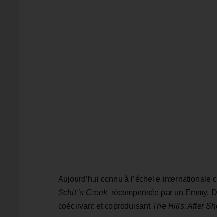
Aujourd’hui connu à l’échelle internationale 
Schitt’s Creek
, récompensée par un Emmy, Da
coécrivant et coproduisant
The Hills: After S