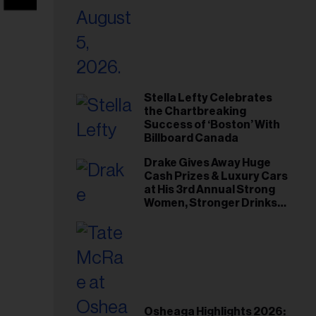
Stella Lefty Celebrates
the Chartbreaking
Success of ‘Boston’ With
Billboard Canada
Drake Gives Away Huge
Cash Prizes & Luxury Cars
at His 3rd Annual Strong
Women, Stronger Drinks
Event
Osheaga Highlights 2026: