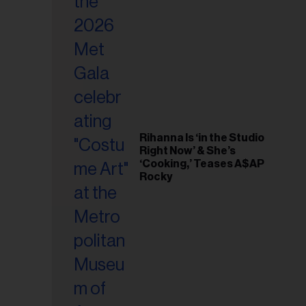
riel...
Rihanna Is ‘in the Studio
Right Now’ & She’s
‘Cooking,’ Teases A$AP
Rocky