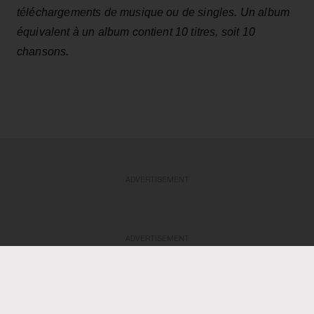
téléchargements de musique ou de singles. Un album
équivalent à un album contient 10 titres, soit 10
chansons.
ADVERTISEMENT
ADVERTISEMENT