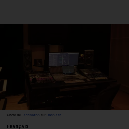
Photo de
Techivation
sur
Unsplash
FRANÇAIS