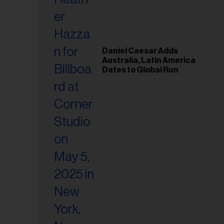
riel...
Daniel Caesar Adds
Australia, Latin America
Dates to Global Run