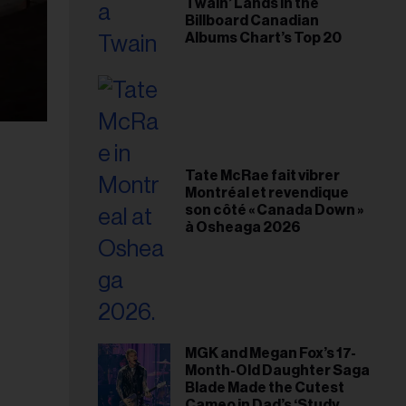
Twain’ Lands in the
Billboard Canadian
Albums Chart’s Top 20
Tate McRae fait vibrer
Montréal et revendique
son côté « Canada Down »
à Osheaga 2026
MGK and Megan Fox’s 17-
Month-Old Daughter Saga
Blade Made the Cutest
Cameo in Dad’s ‘Study