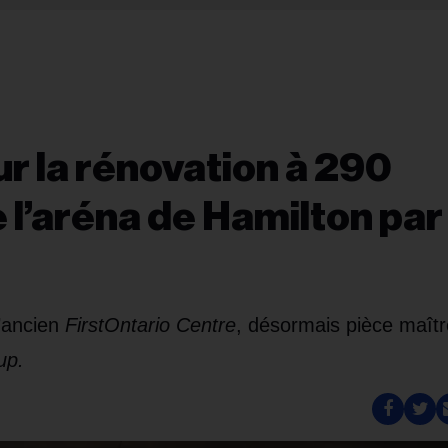
r la rénovation à 290
e l’aréna de Hamilton par
l’ancien
FirstOntario Centre
, désormais pièce maît
up.