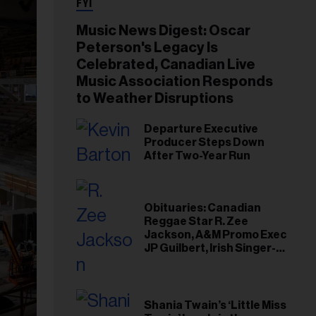
FYI
Music News Digest: Oscar
Peterson's Legacy Is
Celebrated, Canadian Live
Music Association Responds
to Weather Disruptions
Departure Executive
Producer Steps Down
After Two-Year Run
Obituaries: Canadian
Reggae Star R. Zee
Jackson, A&M Promo Exec
JP Guilbert, Irish Singer-
Songwriter Glen Hansard
Shania Twain’s ‘Little Miss