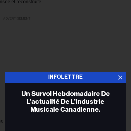
nsée et reconstruite.
ADVERTISEMENT
INFOLETTRE
Un Survol Hebdomadaire De
L’actualité De L’industrie
Musicale Canadienne.
me de « rénovation ».
Adr