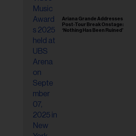
Ariana Grande Addresses
Post-Tour Break Onstage:
‘Nothing Has Been Ruined’