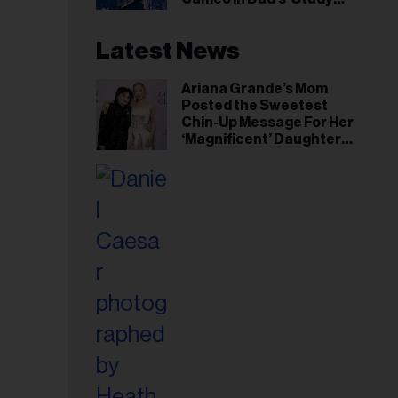
Hall’ Doc Series
Latest News
Ariana Grande’s Mom
Posted the Sweetest
Chin-Up Message For Her
‘Magnificent’ Daughter
After Singer Reveals
Post-Tour ‘Step Back’
Plan
esse