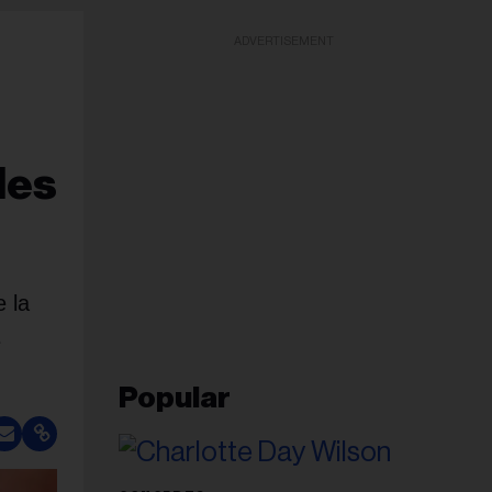
ADVERTISEMENT
des
e la
e
Popular