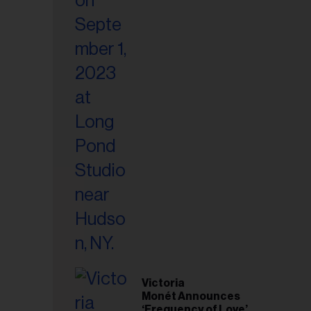
Victoria
Monét Announces
esse
‘Frequency of Love’