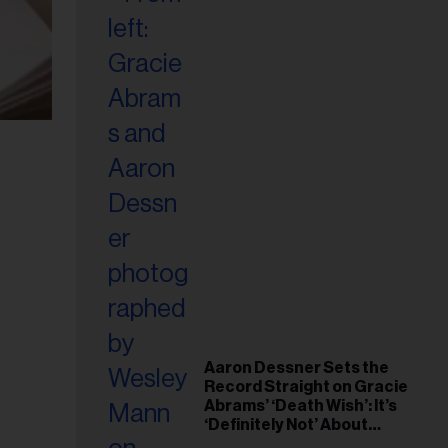
Aaron Dessner Sets the
Record Straight on Gracie
Abrams’ ‘Death Wish’: It’s
‘Definitely Not’ About
Taylor Swift