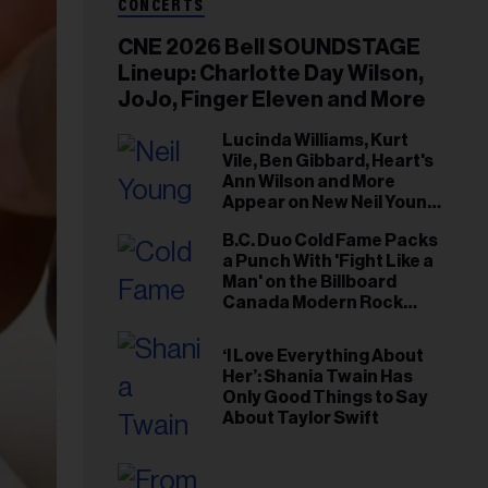
CONCERTS
CNE 2026 Bell SOUNDSTAGE
Lineup: Charlotte Day Wilson,
JoJo, Finger Eleven and More
Lucinda Williams, Kurt
Vile, Ben Gibbard, Heart's
Ann Wilson and More
Appear on New Neil Young
Tribute Albums
B.C. Duo Cold Fame Packs
a Punch With 'Fight Like a
Man' on the Billboard
Canada Modern Rock
Airplay Chart
‘I Love Everything About
Her’: Shania Twain Has
Only Good Things to Say
About Taylor Swift