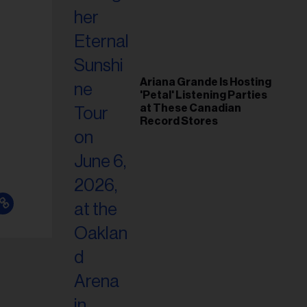
Ariana Grande Is Hosting
'Petal' Listening Parties
at These Canadian
Record Stores