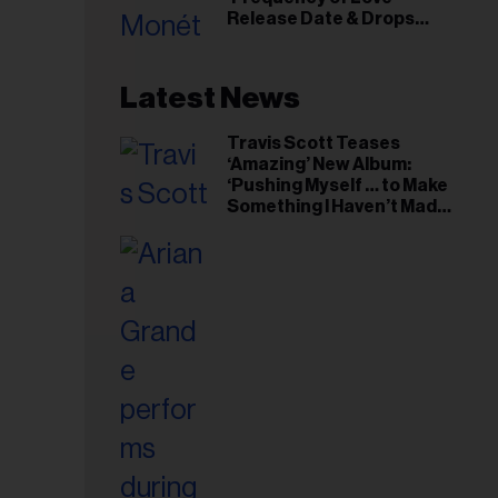
Release Date & Drops
riel...
Kaytranada-Produced
‘Reach Out’ Single
Latest News
Travis Scott Teases
‘Amazing’ New Album:
‘Pushing Myself … to Make
Something I Haven’t Made
Before’