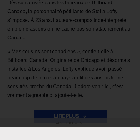
Dès son arrivée dans les bureaux de Billboard
Canada, la personnalité pétillante de Stella Lefty
s’impose. À 23 ans, l’auteure-compositrice-interprète
en pleine ascension ne cache pas son attachement au
Canada.
« Mes cousins sont canadiens », confie-t-elle à
Billboard Canada. Originaire de Chicago et désormais
installée à Los Angeles, Lefty explique avoir passé
beaucoup de temps au pays au fil des ans. « Je me
sens très proche du Canada. J’adore venir ici, c’est
vraiment agréable », ajoute-t-elle.
LIRE PLUS
ADVERTISEMENT