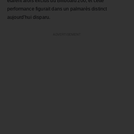
étaient alors exclus du Billboard 200, et cette
performance figurait dans un palmarès distinct
aujourd’hui disparu.
ADVERTISEMENT