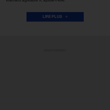
vraiment agréable », ajoute-t-elle.
LIRE PLUS
ADVERTISEMENT