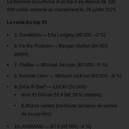
La dernière occurrence d’un top 4 au‑dessus de 100
000 unités remonte au classement du 26 juillet 2025.
Le reste du top 10
5.
Dandelion
— Ella Langley (98 000, –2 %)
6.
I’m the Problem
— Morgan Wallen (84 000,
stable)
7.
Thriller
— Michael Jackson (63 000, –5 %)
8.
Number Ones
— Michael Jackson (60 000, –8 %)
9.
Dr
Gs R Bad* — LUCKI (51 000)
dont 45 000 en SEA (48,39 M streams)
6 000 en ventes (meilleure semaine de ventes
de sa carrière)
10.
ARIRANG
— BTS (42 000, –4 %)