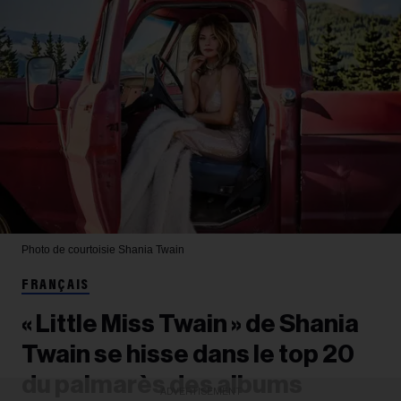
Photo de courtoisie
Shania Twain
FRANÇAIS
« Little Miss Twain » de Shania
Twain se hisse dans le top 20
du palmarès des albums
ADVERTISEMENT