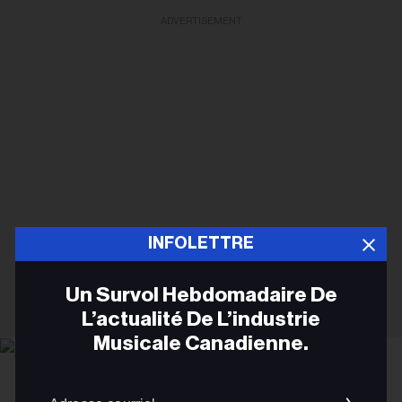
ADVERTISEMENT
INFOLETTRE
Un Survol Hebdomadaire De
L’actualité De L’industrie
Musicale Canadienne.
Gabriel Di Sante
Stella Lefty
Adres