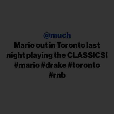
@much
Mario out in Toronto last
night playing the CLASSICS!
#mario #drake #toronto
#rnb