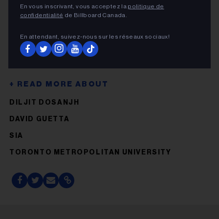
En vous inscrivant, vous acceptez la
politique de
Guetta, sera disponible sur toutes les plateformes de
confidentialité
de Billboard Canada.
streaming le 13 mars.
En attendant, suivez‑nous sur les réseaux sociaux!
DILJIT DOSANJH
DAVID GUETTA
SIA
TORONTO METROPOLITAN UNIVERSITY