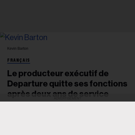
Kevin Barton
FRANÇAIS
Le producteur exécutif de
Departure quitte ses fonctions
après deux ans de service
ADVERTISEMENT
Après avoir dirigé deux éditions de la conférence,
anciennement connue sous le nom de Canadian
Music Week et désormais détenue par Loft