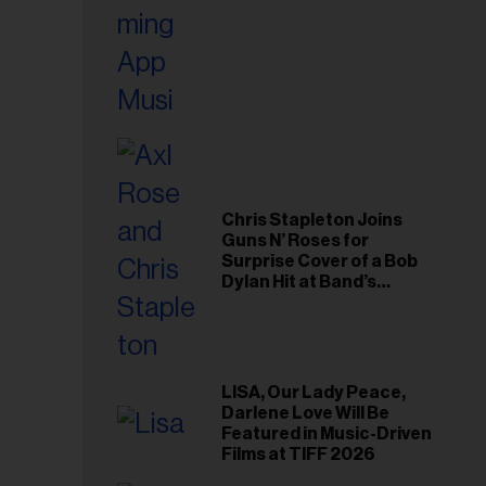
Chris Stapleton Joins
Guns N’ Roses for
Surprise Cover of a Bob
Dylan Hit at Band’s
Toronto Show
LISA, Our Lady Peace,
Darlene Love Will Be
Featured in Music-Driven
Films at TIFF 2026
esse