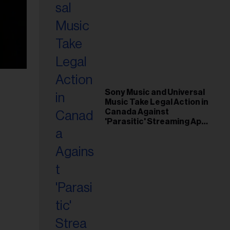
Sony Music and Universal
Music Take Legal Action in
Canada Against
'Parasitic' Streaming App
Musi