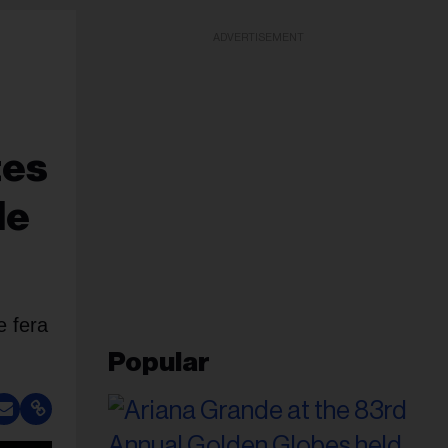
ADVERTISEMENT
tes
de
e fera
Popular