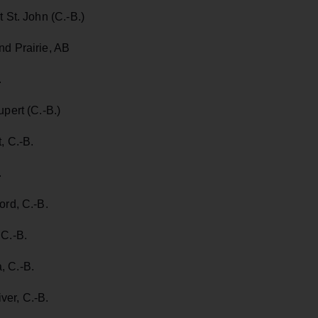
 St. John (C.-B.)
nd Prairie, AB
.
pert (C.-B.)
, C.-B.
.
ord, C.-B.
 C.-B.
, C.-B.
ver, C.-B.