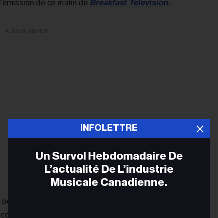
Breakfast Television
e l'émission de ce matin de
.
ADVERTISEMENT
INFOLETTRE
Un Survol Hebdomadaire De
L’actualité De L’industrie
Musicale Canadienne.
classement Country
i occupe actuellement la 7e place du
Adr
ollaboration avec Alexandra Kay, a déclaré que cette