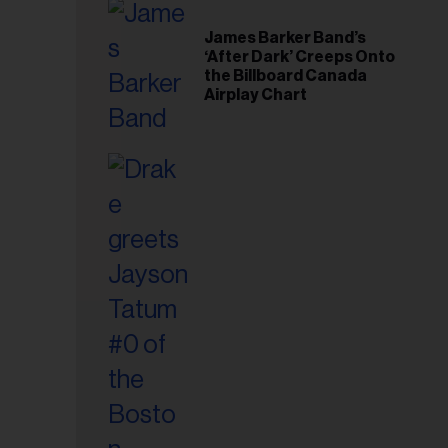
riel...
James Barker Band’s
‘After Dark’ Creeps Onto
the Billboard Canada
Airplay Chart