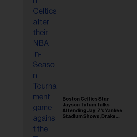
Boston Celtics Star
Jayson Tatum Talks
Attending Jay-Z’s Yankee
Stadium Shows, Drake
Friendship & Which
Rapper Soundtracked His
Comeback