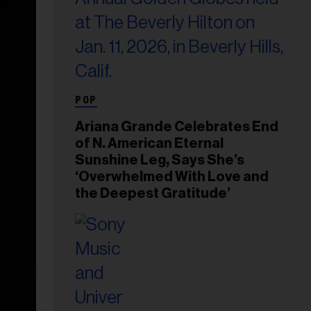
POP
Ariana Grande Celebrates End
of N. American Eternal
Sunshine Leg, Says She’s
‘Overwhelmed With Love and
the Deepest Gratitude’