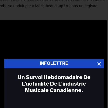
ois, se traduit par « Merci beaucoup ! » dans un registre
INFOLETTRE
Un Survol Hebdomadaire De
L’actualité De L’industrie
Musicale Canadienne.
Adr