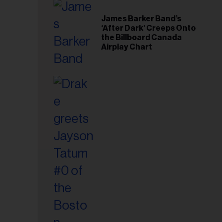
riel...
James Barker Band’s
‘After Dark’ Creeps Onto
the Billboard Canada
Airplay Chart