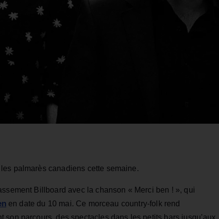
 les palmarès canadiens cette semaine.
assement Billboard avec la chanson « Merci ben ! », qui
en
en date du 10 mai. Ce morceau country-folk rend
 son parcours, des spectacles dans les petits bars jusqu’aux