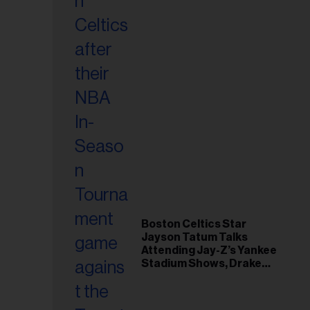
Boston Celtics Star
Jayson Tatum Talks
Attending Jay-Z’s Yankee
Stadium Shows, Drake
Friendship & Which
Rapper Soundtracked His
Comeback