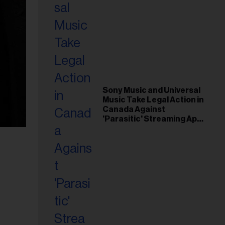
Sony Music and Universal
Music Take Legal Action in
Canada Against
'Parasitic' Streaming App
Musi