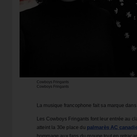
Cowboys Fringants
Cowboys Fringants
La musique francophone fait sa marque dans
Les Cowboys Fringants font leur entrée au cl
palmarès AC canadi
atteint la 30e place du
hommage aux fans du groupe tout en retraçant