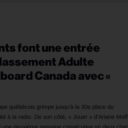
ts font une entrée
classement Adulte
lboard Canada avec «
roupe québécois grimpe jusqu’à la 30e place du
té à la radio. De son côté, « Jouer » d’Ariane Moff
si une deuxième semaine consécutive où deux cha