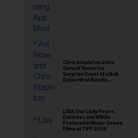
Chris Stapleton Joins
Guns N’ Roses for
Surprise Cover of a Bob
Dylan Hit at Band’s
Toronto Show
LISA, Our Lady Peace,
Darlene Love Will Be
Featured in Music-Driven
Films at TIFF 2026
esse