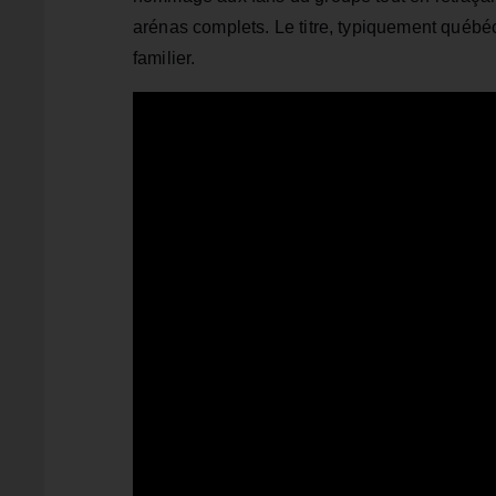
arénas complets. Le titre, typiquement québéc
familier.