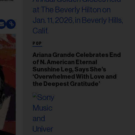
POP
Ariana Grande Celebrates End
of N. American Eternal
Sunshine Leg, Says She’s
‘Overwhelmed With Love and
the Deepest Gratitude’