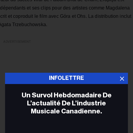
indépendants et ses clips pour des artistes comme Magdalena
t et coproduit le film avec Góra et Ohs. La distribution inclut
 Agata Trzebuchowska.
ADVERTISEMENT
INFOLETTRE
Un Survol Hebdomadaire De
L’actualité De L’industrie
Musicale Canadienne.
Adr