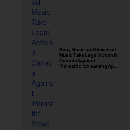
Sony Music and Universal
Music Take Legal Action in
Canada Against
'Parasitic' Streaming App
Musi