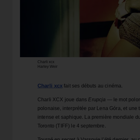
Charli xcx
Harley Weir
Charli xcx
fait ses débuts au cinéma.
Charli XCX joue dans
Erupcja
— le mot polona
polonaise, interprétée par Lena Góra, et une 
intense et saphique. La première mondiale du 
Toronto (TIFF) le 4 septembre.
Tourné en secret à Varsovie l’été dernier, au