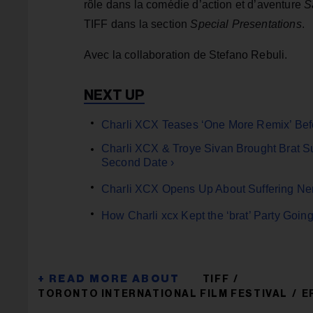
rôle dans la comédie d’action et d’aventure
S
TIFF dans la section
Special Presentations
.
Avec la collaboration de Stefano Rebuli.
Charli XCX Teases ‘One More Remix’ Befo
Charli XCX & Troye Sivan Brought Brat S
Second Date ›
Charli XCX Opens Up About Suffering Nerv
How Charli xcx Kept the ‘brat’ Party Going
TIFF
TORONTO INTERNATIONAL FILM FESTIVAL
E