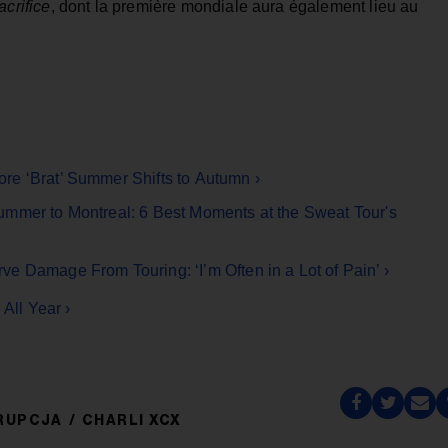
acrifice
, dont la première mondiale aura également lieu au
re ‘Brat’ Summer Shifts to Autumn ›
ummer to Montreal: 6 Best Moments at the Sweat Tour's
e Damage From Touring: ‘I’m Often in a Lot of Pain’ ›
 All Year ›
RUPCJA
CHARLI XCX