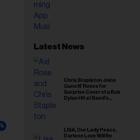
Latest News
Chris Stapleton Joins
Guns N’ Roses for
Surprise Cover of a Bob
Dylan Hit at Band’s
Toronto Show
LISA, Our Lady Peace,
Darlene Love Will Be