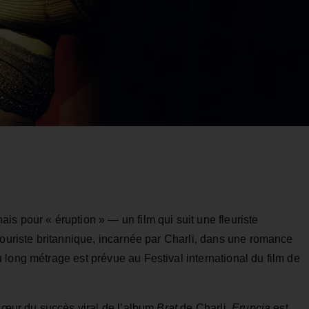
is pour « éruption » — un film qui suit une fleuriste
touriste britannique, incarnée par Charli, dans une romance
long métrage est prévue au Festival international du film de
 cœur du succès viral de l’album
Brat
de Charli,
Erupcja
est