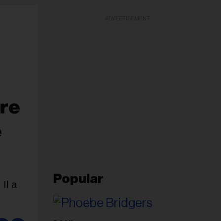
ADVERTISEMENT
ère
e
Popular
Il a