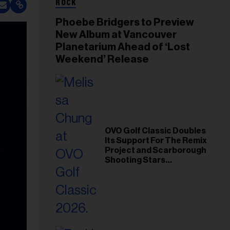
ROCK
Phoebe Bridgers to Preview
New Album at Vancouver
Planetarium Ahead of ‘Lost
Weekend’ Release
OVO Golf Classic Doubles
Its Support For The Remix
Project and Scarborough
Shooting Stars
Foundation in 2026