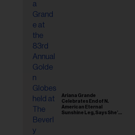
Ariana Grande
Celebrates End of N.
American Eternal
Sunshine Leg, Says She’s
‘Overwhelmed With Love
and the Deepest
Gratitude’
esse