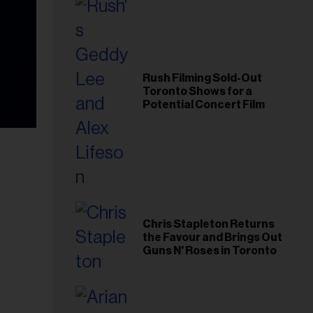
Rush Filming Sold-Out
Toronto Shows for a
Potential Concert Film
Chris Stapleton Returns
the Favour and Brings Out
Guns N' Roses in Toronto