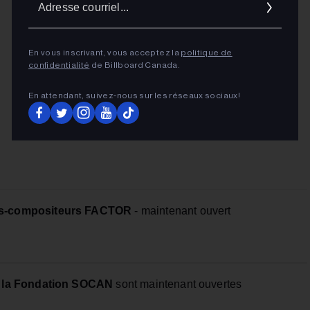
cour
En vous inscrivant, vous acceptez la
politique de
confidentialité
de Billboard Canada.
En attendant, suivez‑nous sur les réseaux sociaux!
rs-compositeurs FACTOR
- maintenant ouvert
e la Fondation SOCAN
sont maintenant ouvertes