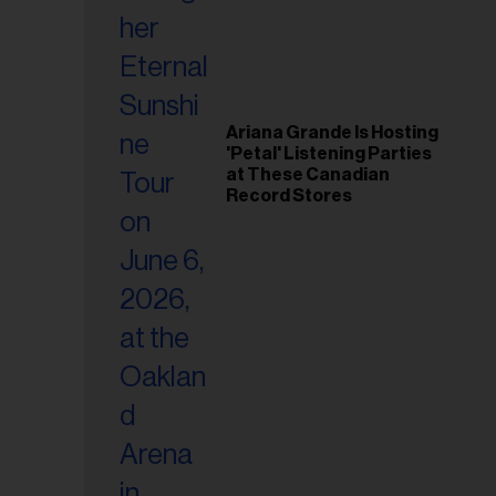
Ariana Grande Is Hosting
'Petal' Listening Parties
at These Canadian
Record Stores