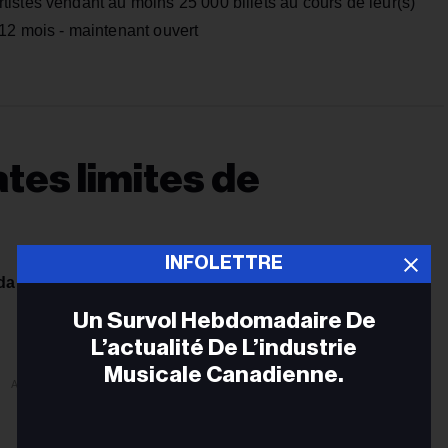
tistes vendant au moins 25 000 billets au cours de leur(s)
12 mois - maintenant ouvert
tes limites de
INFOLETTRE
da
- maintenant ouvertes
Un Survol Hebdomadaire De
L’actualité De L’industrie
Musicale Canadienne.
ADVERTISEMENT
Adr