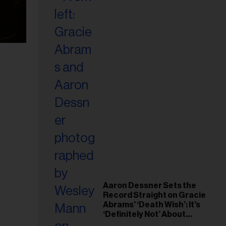
Aaron Dessner Sets the
Record Straight on Gracie
Abrams’ ‘Death Wish’: It’s
‘Definitely Not’ About
Taylor Swift