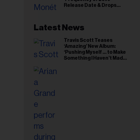
Release Date & Drops
riel...
Kaytranada-Produced
‘Reach Out’ Single
Latest News
Travis Scott Teases
‘Amazing’ New Album:
‘Pushing Myself … to Make
Something I Haven’t Made
Before’