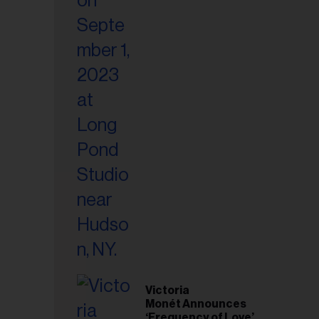
Victoria
Monét Announces
esse
‘Frequency of Love’