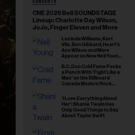
CONCERTS
CNE 2026 Bell SOUNDSTAGE
Lineup: Charlotte Day Wilson,
JoJo, Finger Eleven and More
Lucinda Williams, Kurt
Vile, Ben Gibbard, Heart's
Ann Wilson and More
Appear on New Neil Young
Tribute Albums
B.C. Duo Cold Fame Packs
a Punch With 'Fight Like a
Man' on the Billboard
Canada Modern Rock
Airplay Chart
‘I Love Everything About
Her’: Shania Twain Has
Only Good Things to Say
About Taylor Swift