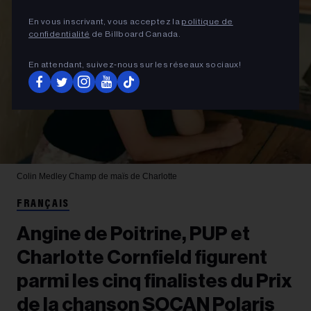
En vous inscrivant, vous acceptez la
politique de
confidentialité
de Billboard Canada.
En attendant, suivez‑nous sur les réseaux sociaux!
Colin Medley
Champ de maïs de Charlotte
FRANÇAIS
Angine de Poitrine, PUP et
Charlotte Cornfield figurent
parmi les cinq finalistes du Prix
de la chanson SOCAN Polaris