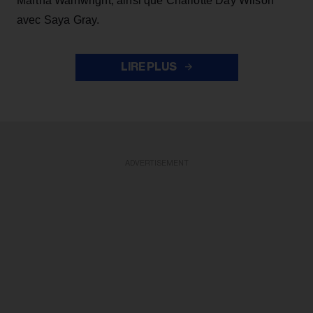
Martha Wainwright, ainsi que Charlotte Day Wilson
avec Saya Gray.
LIRE PLUS
ADVERTISEMENT