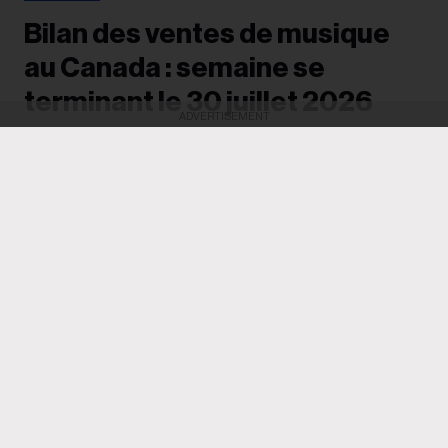
Bilan des ventes de musique
au Canada : semaine se
terminant le 30 juillet 2026
ADVERTISEMENT
Voici le rapport national des ventes de Luminate
Data Market Watch de cette semaine, présentant
des statistiques sur les ventes d'albums, les
écoutes en streaming, les ventes numériques et
plus encore au Canada.
Billboard Canada FYI
05 August
Voici le rapport Luminate Data Market Watch de cette
semaine, qui présente les statistiques de la musique