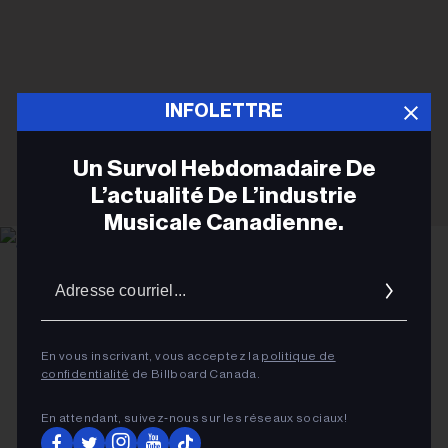
INFOLETTRE
Un Survol Hebdomadaire De
L’actualité De L’industrie
Musicale Canadienne.
Adres
Gabriel Di Sante
Stella Lefty
courrie
FRANÇAIS
Stella Lefty célèbre avec
En vous inscrivant, vous acceptez la
politique de
confidentialité
de Billboard Canada.
Billboard Canada l’ascension
En attendant, suivez‑nous sur les réseaux sociaux!
fulgurante de « Boston »