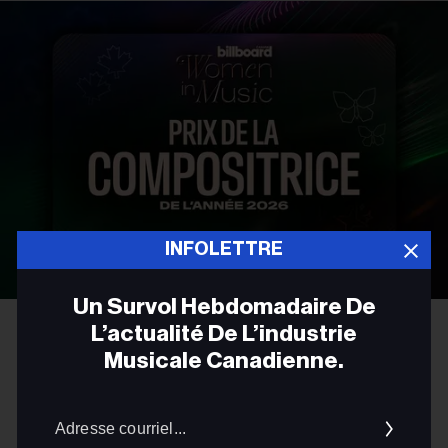
INFOLETTRE
Un Survol Hebdomadaire De
L’actualité De L’industrie
FRANÇAIS
Musicale Canadienne.
Présentation du prix Billboard
Adres
Canada de la compositrice de
courrie