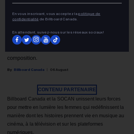
l’année
En vous inscrivant, vous acceptez la
politique de
Présenté par la SOCAN, ce prix sera remis lors
confidentialité
de Billboard Canada.
des Billboard Canada Women in Music 2026 afin
En attendant, suivez‑nous sur les réseaux sociaux!
de célébrer les femmes de talent qui façonnent la
musique canadienne par l’écriture et la
composition.
Billboard Canada
06 August
CONTENU PARTENAIRE
Billboard Canada et la SOCAN unissent leurs forces
pour mettre en lumière les femmes qui redéfinissent la
manière dont les histoires prennent vie en musique au
cinéma, à la télévision et sur les plateformes
numériques.