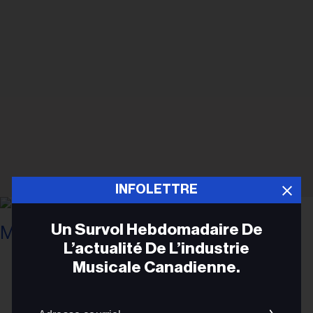
INFOLETTRE
Un Survol Hebdomadaire De
L’actualité De L’industrie
Vincent St-Pierre pour Billboard Canada.
Tate McRae à Osheaga 2026 à
Musicale Canadienne.
Montréal.
FRANÇAIS
Adres