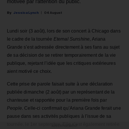
motivée par l'attention du public.
Jessica Lynch
04 August
Lundi soir (3 août), lors de son concert à Chicago dans
le cadre de la tournée
Eternal Sunshine
, Ariana
Grande s’est adressée directement à ses fans au sujet
de sa décision de se retirer temporairement de la vie
publique, rejetant l’idée que les critiques extérieures
aient motivé ce choix.
Cette prise de parole faisait suite à une déclaration
publiée dimanche (2 août) par un représentant de la
chanteuse et rapportée pour la première fois par
People
. Celle-ci confirmait qu’Ariana Grande ferait une
pause dans ses activités publiques à l’issue de sa
tournée, le 1er septembre. Elle s’est également retirée
ADVERTISEMENT