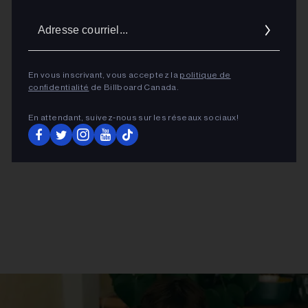
Adres
courrie
ADVERTISEMENT
En vous inscrivant, vous acceptez la
politique de
confidentialité
de Billboard Canada.
En attendant, suivez‑nous sur les réseaux sociaux!