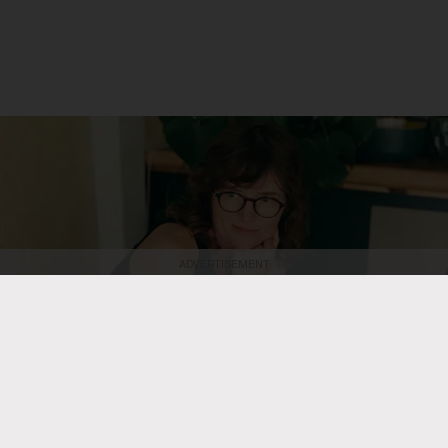
ADVERTISEMENT
Colin Medley
Champ de maïs de Charlotte