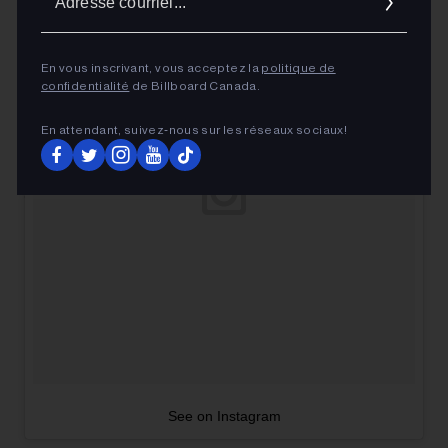
courrie
En vous inscrivant, vous acceptez la
politique de
confidentialité
de Billboard Canada.
En attendant, suivez‑nous sur les réseaux sociaux!
See on Instagram