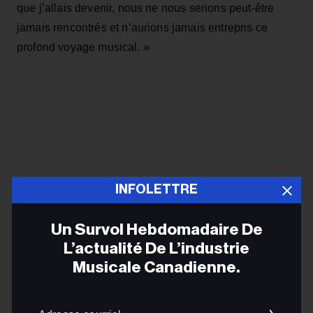
que j’allais devenir, nous ne nous serions peut‑être
jamais rencontrés et n’aurions jamais entrepris ce
profond voyage musical. »
INFOLETTRE
Un Survol Hebdomadaire De
L’actualité De L’industrie
Musicale Canadienne.
Adres