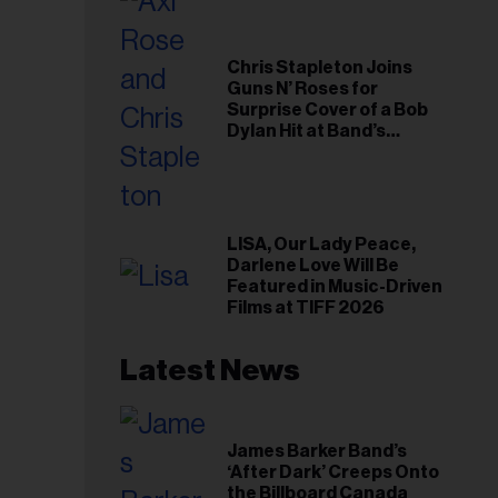
Chris Stapleton Joins
Guns N’ Roses for
Surprise Cover of a Bob
Dylan Hit at Band’s
Toronto Show
LISA, Our Lady Peace,
Darlene Love Will Be
Featured in Music-Driven
Films at TIFF 2026
Latest News
James Barker Band’s
‘After Dark’ Creeps Onto
the Billboard Canada