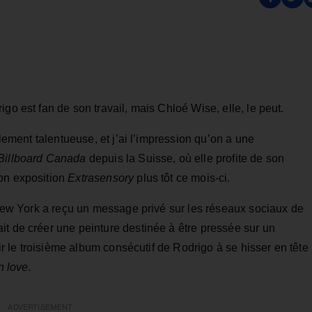
go est fan de son travail, mais Chloé Wise, elle, le peut.
llement talentueuse, et j’ai l’impression qu’on a une
Billboard Canada
depuis la Suisse, où elle profite de son
son exposition
Extrasensory
plus tôt ce mois‑ci.
à New York a reçu un message privé sur les réseaux sociaux de
it de créer une peinture destinée à être pressée sur un
nir le troisième album consécutif de Rodrigo à se hisser en tête
n love
.
ADVERTISEMENT