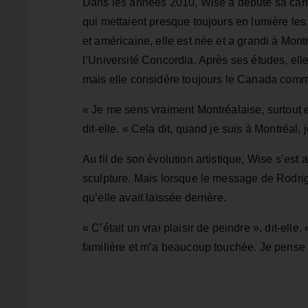
Dans les années 2010, Wise a débuté sa carriè
qui mettaient presque toujours en lumière les
et américaine, elle est née et a grandi à Mon
l’Université Concordia. Après ses études, elle
mais elle considère toujours le Canada comm
« Je me sens vraiment Montréalaise, surtout 
dit‑elle. « Cela dit, quand je suis à Montréal,
Au fil de son évolution artistique, Wise s’est 
sculpture. Mais lorsque le message de Rodrig
qu’elle avait laissée derrière.
« C’était un vrai plaisir de peindre », dit‑ell
familière et m’a beaucoup touchée. Je pense q