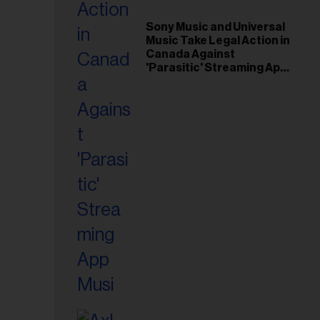
riel...
Sony Music and Universal
Music Take Legal Action in
Canada Against
'Parasitic' Streaming App
Musi