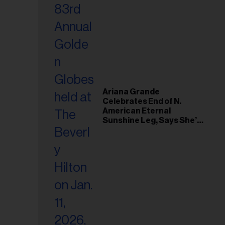
Ariana Grande
Celebrates End of N.
American Eternal
Sunshine Leg, Says She’s
‘Overwhelmed With Love
and the Deepest
Gratitude’