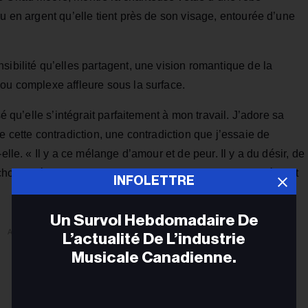
au en argent qu’elle tient près de son visage, entourée d’une
sibilité qu’elles partagent, une vision romantique de la
ou complexe affleure sous la surface.
sé qu’elle s’intégrait parfaitement à mon travail. J’adore sa
e cette contradiction, une contradiction que j’essaie de
elle. « Il y a ce mélange d’amour et de peur. Il y a du désir, de
que chose d’étrange, mais aussi quelque chose de profondément
INFOLETTRE
Un Survol Hebdomadaire De
ADVERTISEMENT
L’actualité De L’industrie
Musicale Canadienne.
Adr