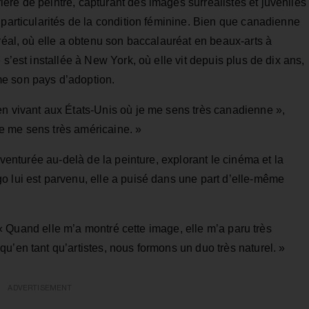
re de peintre, capturant des images surréalistes et juvéniles
 particularités de la condition féminine. Bien que canadienne
tréal, où elle a obtenu son baccalauréat en beaux‑arts à
 s’est installée à New York, où elle vit depuis plus de dix ans,
e son pays d’adoption.
en vivant aux États‑Unis où je me sens très canadienne »,
 je me sens très américaine. »
aventurée au‑delà de la peinture, explorant le cinéma et la
o lui est parvenu, elle a puisé dans une part d’elle‑même
e. « Quand elle m’a montré cette image, elle m’a paru très
u’en tant qu’artistes, nous formons un duo très naturel. »
ADVERTISEMENT