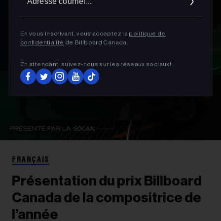
courrie
En vous inscrivant, vous acceptez la
politique de
confidentialité
de Billboard Canada.
En attendant, suivez‑nous sur les réseaux sociaux!
FRANÇAIS
Présentation du prix Billboard
Canada de la compositrice de
l’année