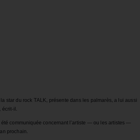
, la star du rock TALK, présente dans les palmarès, a lui aussi
écrit‑il.
’a été communiquée concernant l’artiste — ou les artistes —
’an prochain.