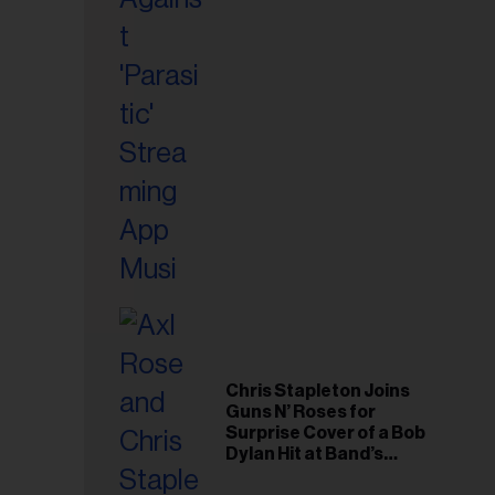
riel...
Chris Stapleton Joins
Guns N’ Roses for
Surprise Cover of a Bob
Dylan Hit at Band’s
Toronto Show