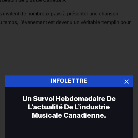
a besoin de plus de Canada ».
s invitent de nombreux pays à présenter une chanson
 du temps, l’événement est devenu un véritable tremplin pour
INFOLETTRE
Un Survol Hebdomadaire De
L’actualité De L’industrie
Musicale Canadienne.
Adr