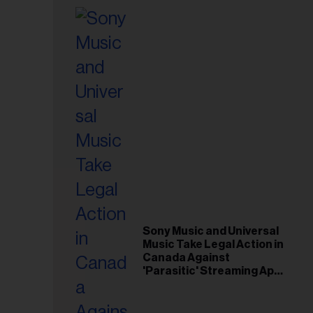
Sony Music and Universal
Music Take Legal Action in
Canada Against
'Parasitic' Streaming App
Musi
esse