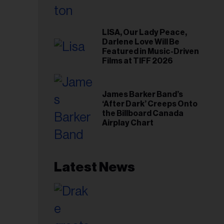
LISA, Our Lady Peace,
Darlene Love Will Be
Featured in Music-Driven
Films at TIFF 2026
James Barker Band’s
‘After Dark’ Creeps Onto
the Billboard Canada
Airplay Chart
Latest News