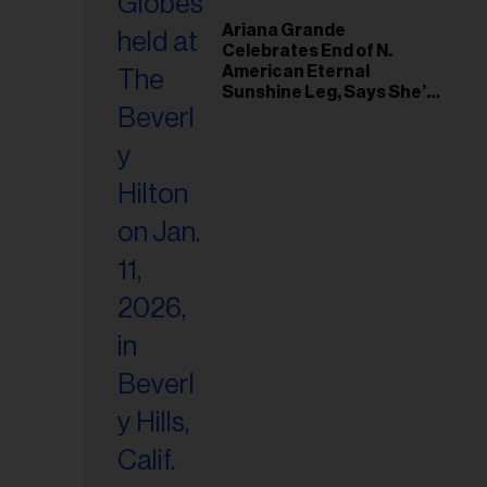
Ariana Grande
Celebrates End of N.
American Eternal
Sunshine Leg, Says She’s
‘Overwhelmed With Love
and the Deepest
Gratitude’