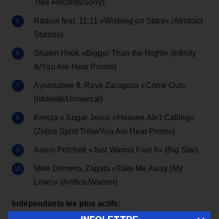
Tree Records/Sony)
Raquel feat. 11:11 «Wishing on Stars» (Abstract
Studios)
Shawn Hook «Bigger Than the Night» (Infinity
&/You Are Hear Promo)
Aysanabee ft. Raye Zaragoza «Come Out»
(Ishkodé/Universal)
Kiesza x Sugar Jesus «Heaven Ain't Calling»
(Zebra Spirit Tribe/You Are Hear Promo)
Aaron Pritchett «Just Wanna Feel It» (Big Star)
Mike Demero, Zagata «Take Me Away (My
Love)» (Artifice/Warner)
Indépendants les plus actifs: