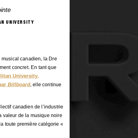
ointe
AN UNIVERSITY
e musical canadien, la Dre
ement concret. En tant que
itan University,
par
Billboard
, elle continue
ectif canadien de l’industrie
a valeur de la musique noire
la toute première catégorie «